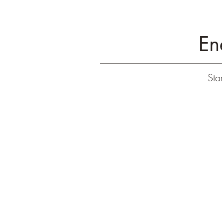
En
Star