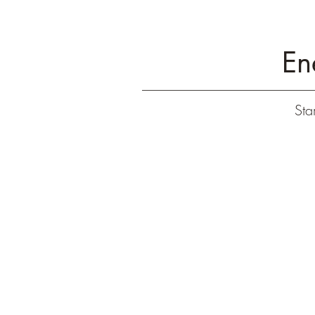
En
Star