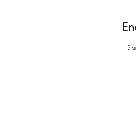
En
Star