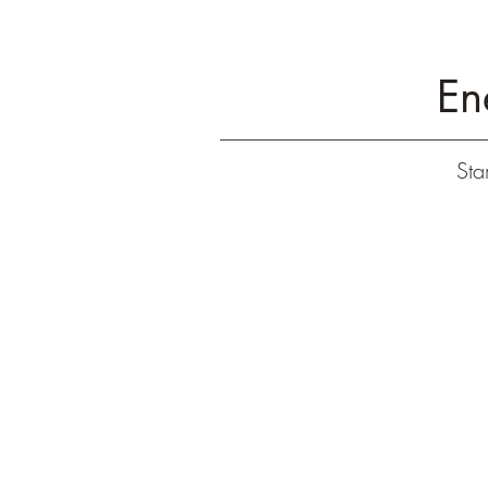
En
Star