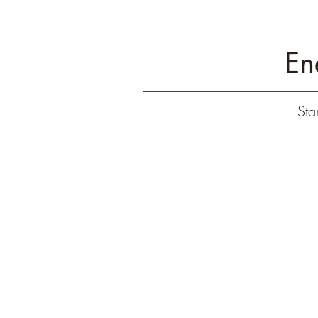
En
Star