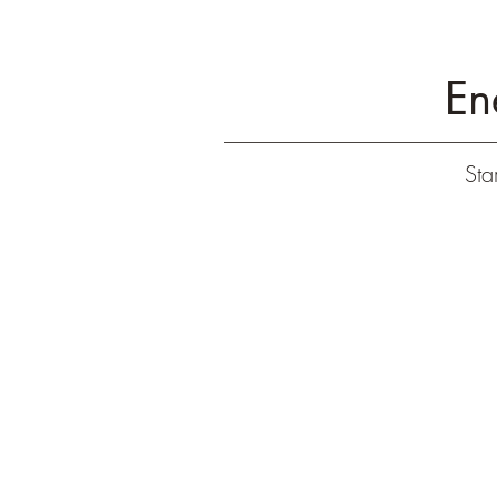
En
Star