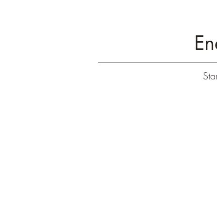
En
Star