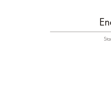
En
Star