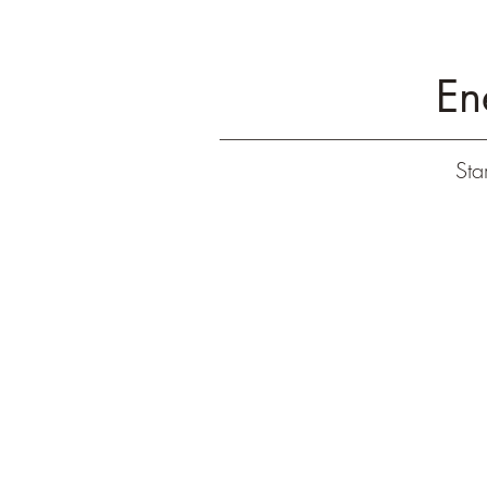
En
Star