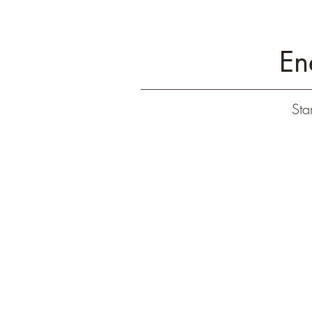
En
Star